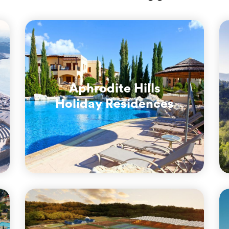
Aphrodite Hills
Holiday Residences