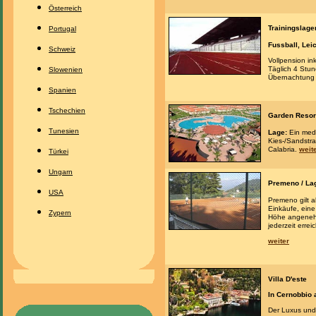
Österreich
Trainingslager
Portugal
Fussball, Leic
Schweiz
Vollpension i
Täglich 4 Stun
Slowenien
Übernachtung 
Spanien
Tschechien
Garden Resort 
Tunesien
Lage:
Ein medi
Kies-/Sandstr
Calabria.
weit
Türkei
Ungarn
Premeno / Lag
USA
Premeno gilt a
Einkäufe, eine
Zypern
Höhe angenehm
jederzeit erreic
weiter
Villa D'este
In Cernobbio
Der Luxus und