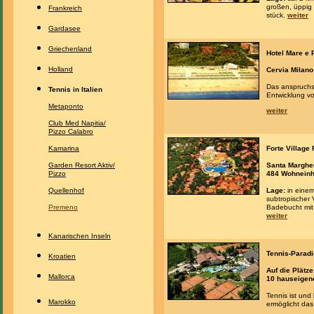
großen, üppig
Frankreich
stück.
weiter
Gardasee
Griechenland
Hotel Mare e P
Holland
Cervia Milano 
Das anspruchsv
Tennis in Italien
Entwicklung vo
Metaponto
weiter
Club Med Napitia/
Pizzo Calabro
Kamarina
Forte Village 
Garden Resort Aktiv/
Santa Margher
Pizzo
484 Wohneinhe
Quellenhof
Lage:
in einem
subtropischer 
Premeno
Badebucht mit 
weiter
Kanarischen Inseln
Tennis-Paradi
Kroatien
Auf die Plätze..
Mallorca
10 hauseigen
Tennis ist und
Marokko
ermöglicht da