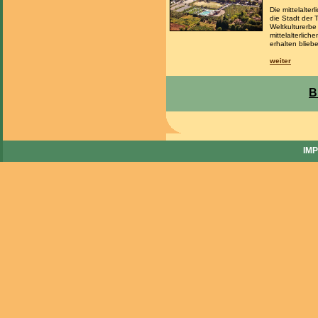
Die mittelalte
die Stadt der 
Weltkulturerb
mittelalterlic
erhalten blieb
weiter
B
IM