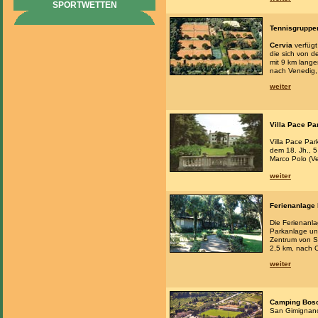
SPORTWETTEN
Tennisgruppe
Cervia
verfügt
die sich von d
mit 9 km lang
nach Venedig,
weiter
Villa Pace Pa
Villa Pace Par
dem 18. Jh., 
Marco Polo (Ve
weiter
Ferienanlage 
Die Ferienanlag
Parkanlage un
Zentrum von S
2,5 km, nach C
weiter
Camping Bosc
San Gimignan