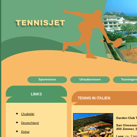
Sportreisen
Urlaubsreisen
Trainingsr
LINKS
TENNIS IN ITALIEN
Chalkidiki
Garden Club T
Deutschland
San Vincenzo
450 Zimmer, 
Dubai
Lage:
ca. 2 km