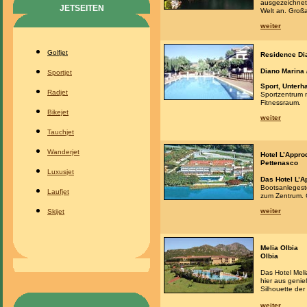
ausgezeichnet
JETSEITEN
Welt an. Großa
weiter
Golfjet
Residence Di
Diano Marina /
Sportjet
Sport, Unterh
Radjet
Sportzentrum n
Fitnessraum.
Bikejet
weiter
Tauchjet
Wanderjet
Hotel L’Appro
Pettenasco
Luxusjet
Das Hotel L’A
Bootsanlegeste
Laufjet
zum Zentrum. 
weiter
Skijet
Melia Olbia
Olbia
Das Hotel Meli
hier aus genie
Silhouette der 
weiter