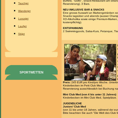
Buffets. "Golfo", Snack-Restaurant am Stran
Tauchjet
Reservierung). 3 Bars.
NEU INKLUSIVE BAR & SNACKS
Wanderjet
Eine grosse Auswahl an Markengetränken so
Snacks tagsüber und abends (ausser Champa
Luxusjet
XO-Alkoholika sowie einige Premium-Marken,
kostenpflichtig).
Laufjet
ENTSPANNUNG
2 Swimmingpools, Salsa-Kurs, Petanque, Tis
Skijet
SPORTWETTEN
Preis:
245 EUR pro Kind/pro Woche. Unterb
Kinderbecken im Petit Club Med.
Reservierung ausschliesslich bei Buchung na
Mini Club Med (von 4 bis unter 11 Jahren):
Kinderbecken im Mini Club Med, Spielplätze.
JUGENDLICHE
Juniors' Club Med
(von 11 bis unter 18 Jahren, während der eur
Bitte beachten Sie auch "Die Welt des Club 