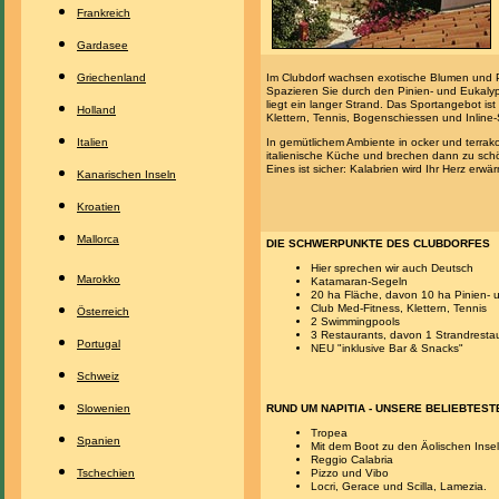
Frankreich
Gardasee
Griechenland
Im Clubdorf wachsen exotische Blumen und P
Spazieren Sie durch den Pinien- und Eukaly
liegt ein langer Strand. Das Sportangebot ist v
Holland
Klettern, Tennis, Bogenschiessen und Inline-
Italien
In gemütlichem Ambiente in ocker und terrak
italienische Küche und brechen dann zu sch
Eines ist sicher: Kalabrien wird Ihr Herz erwä
Kanarischen Inseln
Kroatien
Mallorca
DIE SCHWERPUNKTE DES CLUBDORFES
Hier sprechen wir auch Deutsch
Marokko
Katamaran-Segeln
20 ha Fläche, davon 10 ha Pinien- 
Club Med-Fitness, Klettern, Tennis
Österreich
2 Swimmingpools
3 Restaurants, davon 1 Strandresta
Portugal
NEU "inklusive Bar & Snacks"
Schweiz
Slowenien
RUND UM NAPITIA - UNSERE BELIEBTES
Tropea
Spanien
Mit dem Boot zu den Äolischen Inse
Reggio Calabria
Tschechien
Pizzo und Vibo
Locri, Gerace und Scilla, Lamezia.