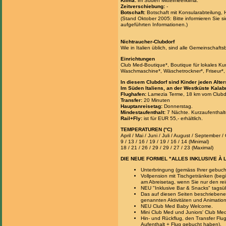
Klima:
im Süden Mittelmeerklima.
Zeitverschiebung:
-
Botschaft:
Botschaft mit Konsularabteilung, H
(Stand Oktober 2005: Bitte informieren Sie si
aufgeführten Informationen.)
Nichtraucher-Clubdorf
Wie in Italien üblich, sind alle Gemeinschaf
Einrichtungen
Club Med-Boutique*, Boutique für lokales Ku
Waschmaschine*, Wäschetrockner*, Friseur*, 
In diesem Clubdorf sind Kinder jeden Alte
Im Süden Italiens, an der Westküste Kalab
Flughafen:
Lamezia Terme, 18 km vom Clubdo
Transfer:
20 Minuten
Hauptanreisetag:
Donnerstag.
Mindestaufenthalt:
7 Nächte. Kurzaufenthalt
Rail+Fly:
ist für EUR 55,- erhältlich.
TEMPERATUREN (°C)
April / Mai / Juni / Juli / August / September 
9 / 13 / 16 / 19 / 19 / 16 / 14 (Minimal)
18 / 21 / 26 / 29 / 29 / 27 / 23 (Maximal)
DIE NEUE FORMEL "ALLES INKLUSIVE À 
Unterbringung (gemäss Ihrer gebuch
Vollpension mit Tischgetränken (be
am Abreisetag, wenn Sie nur den rei
NEU "Inklusive Bar & Snacks" tags
Das auf diesen Seiten beschriebene 
genannten Aktivitäten und Animatione
NEU Club Med Baby Welcome.
Mini Club Med und Juniors' Club Me
Hin- und Rückflug, den Transfer Flu
Aufenthalt + Flug gebucht haben).