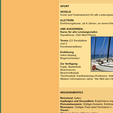
SPORT
SEGELN
Kurse (auf Katamaranen) für alle Leistungsst
KLETTERN
Einführungskurse, ab 8 Jahren, an einem Kle
UND AUSSERDEM...
Kurse für alle Leistungsstufen
Aquafitness, Club Med-Fitness
Tennis
(13 Sandplätze
und 2
Kunstrasenplätze).
Einführung
Inline-Skating,
Bogenschiessen.
Zur Verfügung
Kajak, Basketball,
Beachsoccer,
Beachvolleyball,
Tischfussball, Kardiotrainings-/Kraftraum, Voll
Weitere Informationen siehe "Die Welt des C
WISSENSWERTES
Reiseland:
Italien
Impfungen und Gesundheit:
Empfohlene Impf
Personalausweis:
Gültiger Ausweis, Kindera
Reisepass:
Gültiger Pass (darf höchstens 1 
Visum:
-