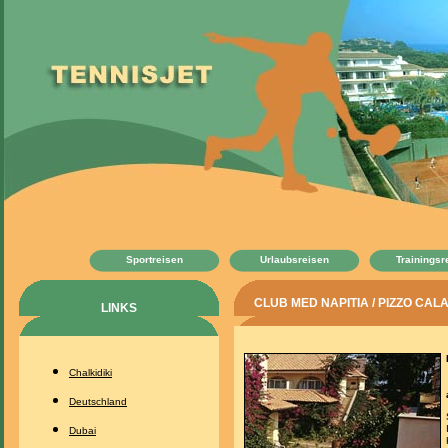
Sportreisen
Urlaubsreisen
Trainingsr
CLUB MED NAPITIA / PIZZO CALAB
LINKS
Chalkidiki
Deutschland
Dubai