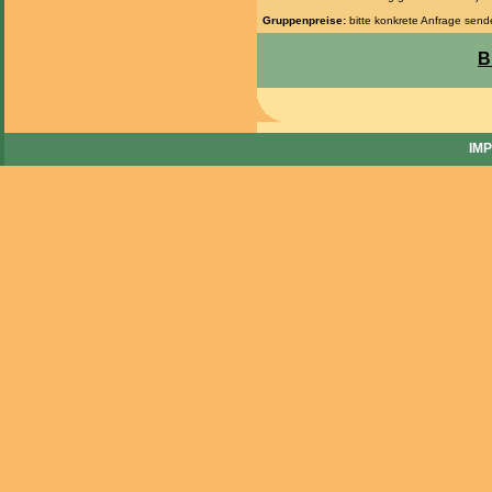
Gruppenpreise:
bitte konkrete Anfrage sen
B
IM