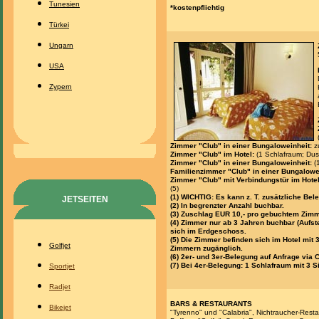
Tunesien
*kostenpflichtig
Türkei
Ungarn
USA
Zypern
Zimmer "Club" in einer Bungaloweinheit:
zu
Zimmer "Club" im Hotel:
(1 Schlafraum; Dus
Zimmer "Club" in einer Bungaloweinheit:
(
Familienzimmer "Club" in einer Bungalowe
Zimmer "Club" mit Verbindungstür im Hotel
(5)
(1) WICHTIG: Es kann z. T. zusätzliche B
JETSEITEN
(2) In begrenzter Anzahl buchbar.
(3) Zuschlag EUR 10,- pro gebuchtem Zimm
(4) Zimmer nur ab 3 Jahren buchbar (Aufst
sich im Erdgeschoss.
(5) Die Zimmer befinden sich im Hotel mit 
Golfjet
Zimmern zugänglich.
(6) 2er- und 3er-Belegung auf Anfrage via
(7) Bei 4er-Belegung: 1 Schlafraum mit 3 Si
Sportjet
Radjet
BARS & RESTAURANTS
Bikejet
"Tyrenno" und "Calabria", Nichtraucher-Resta