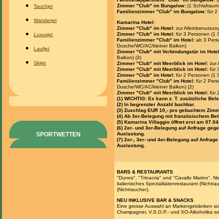
Zimmer "Club" im Bungalow:
(1 Schlafrau
Tauchjet
Familienzimmer "Club" im Bungalow:
für 2
Wanderjet
Kamarina Hotel:
Zimmer "Club" im Hotel:
zur Alleinbenutzun
Zimmer "Club" im Hotel:
für 3 Personen (1 
Luxusjet
Familienzimmer "Club" im Hotel:
ab 3 Perso
Dusche/WC/AC/kleiner Balkon)
Laufjet
Zimmer "Club" mit Verbindungstür im Hotel
Balkon) (3)
Skijet
Zimmer "Club" mit Meerblick im Hotel:
zur 
Zimmer "Club" mit Meerblick im Hotel:
für 
Zimmer "Club" im Hotel:
für 2 Personen (1
Familienzimmer "Club" im Hotel:
für 2 Pers
Dusche/WC/AC/kleiner Balkon) (2)
Zimmer "Club" mit Meerblick im Hotel:
für 
(1) WICHTIG: Es kann z. T. zusätzliche B
(2) In begrenzter Anzahl buchbar.
(3) Zuschlag EUR 10,- pro gebuchtem Zimm
(4) Ab 3er-Belegung mit französischem Bet
(5) Kamarina Villaggio öffnet erst am 07.04
(6) 2er- und 3er-Belegung auf Anfrage geg
SPORTWETTEN
Auslastung.
(7) 2er-, 3er- und 4er-Belegung auf Anfra
Auslastung.
BARS & RESTAURANTS
"Dunes", "Trinacria" und "Cavallo Marino", Ni
italienisches Spezialitätenrestaurant (Nichtr
(Nichtraucher).
NEU INKLUSIVE BAR & SNACKS
Eine grosse Auswahl an Markengetränken so
Champagner, V.S.O.P.- und XO-Alkoholika sow