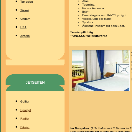
Ätna
Tunesien
Taormina
Piazza Armerina
Türkei
Ibla**
Donnafugata und Ibla** by night
Ungarn
Vittoria und der Markt
Syrakus
Äolische Inseln** mit dem Boot.
USA
*kostenpflichtig
Zypern
**UNESCO-Weltkulturerbe
JETSEITEN
Golfjet
Sportjet
Radjet
Bikejet
im Bungalow:
(1 Schlafraum + 2 Betten im 
Familienappartment "Club" im Bungalow:
(