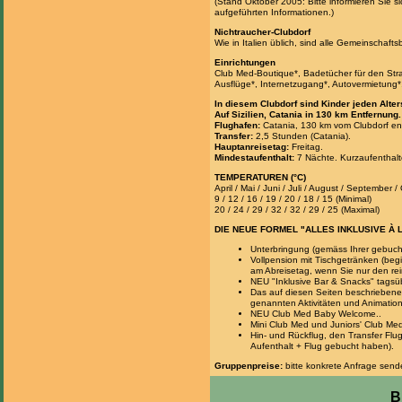
(Stand Oktober 2005: Bitte informieren Sie si
aufgeführten Informationen.)
Nichtraucher-Clubdorf
Wie in Italien üblich, sind alle Gemeinschaf
Einrichtungen
Club Med-Boutique*, Badetücher für den Stran
Ausflüge*, Internetzugang*, Autovermietung*
In diesem Clubdorf sind Kinder jeden Alte
Auf Sizilien, Catania in 130 km Entfernung.
Flughafen:
Catania, 130 km vom Clubdorf ent
Transfer:
2,5 Stunden (Catania).
Hauptanreisetag:
Freitag.
Mindestaufenthalt:
7 Nächte. Kurzaufenthalt
TEMPERATUREN (°C)
April / Mai / Juni / Juli / August / September 
9 / 12 / 16 / 19 / 20 / 18 / 15 (Minimal)
20 / 24 / 29 / 32 / 32 / 29 / 25 (Maximal)
DIE NEUE FORMEL "ALLES INKLUSIVE À 
Unterbringung (gemäss Ihrer gebuch
Vollpension mit Tischgetränken (be
am Abreisetag, wenn Sie nur den rei
NEU "Inklusive Bar & Snacks" tags
Das auf diesen Seiten beschriebene 
genannten Aktivitäten und Animatione
NEU Club Med Baby Welcome..
Mini Club Med und Juniors' Club Me
Hin- und Rückflug, den Transfer Flu
Aufenthalt + Flug gebucht haben).
Gruppenpreise:
bitte konkrete Anfrage sen
B