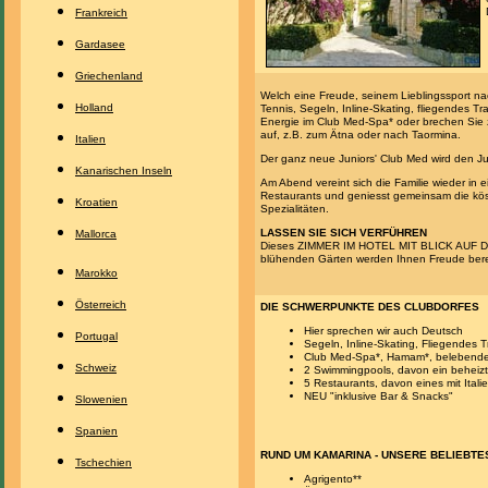
Frankreich
Gardasee
Griechenland
Welch eine Freude, seinem Lieblingssport 
Holland
Tennis, Segeln, Inline-Skating, fliegendes 
Energie im Club Med-Spa* oder brechen Sie 
auf, z.B. zum Ätna oder nach Taormina.
Italien
Der ganz neue Juniors' Club Med wird den Ju
Kanarischen Inseln
Am Abend vereint sich die Familie wieder in e
Restaurants und geniesst gemeinsam die köst
Kroatien
Spezialitäten.
LASSEN SIE SICH VERFÜHREN
Mallorca
Dieses ZIMMER IM HOTEL MIT BLICK AUF 
blühenden Gärten werden Ihnen Freude bere
Marokko
Österreich
DIE SCHWERPUNKTE DES CLUBDORFES
Hier sprechen wir auch Deutsch
Portugal
Segeln, Inline-Skating, Fliegendes 
Club Med-Spa*, Hamam*, belebende
Schweiz
2 Swimmingpools, davon ein beheizt
5 Restaurants, davon eines mit Itali
NEU "inklusive Bar & Snacks"
Slowenien
Spanien
RUND UM KAMARINA - UNSERE BELIEBTE
Tschechien
Agrigento**