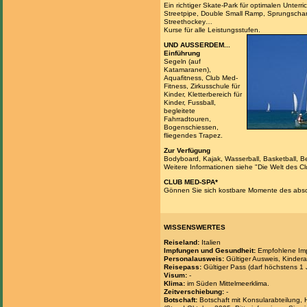
Ein richtiger Skate-Park für optimalen Unterri
Streetpipe, Double Small Ramp, Sprungschan
Streethockey…
Kurse für alle Leistungsstufen.
UND AUSSERDEM...
Einführung
Segeln (auf
Katamaranen),
Aquafitness, Club Med-
Fitness, Zirkusschule für
Kinder, Kletterbereich für
Kinder, Fussball,
begleitete
Fahrradtouren,
Bogenschiessen,
fliegendes Trapez.
Zur Verfügung
Bodyboard, Kajak, Wasserball, Basketball, Be
Weitere Informationen siehe "Die Welt des C
CLUB MED-SPA*
Gönnen Sie sich kostbare Momente des abso
WISSENSWERTES
Reiseland:
Italien
Impfungen und Gesundheit:
Empfohlene Impf
Personalausweis:
Gültiger Ausweis, Kindera
Reisepass:
Gültiger Pass (darf höchstens 1 
Visum:
-
Klima:
im Süden Mittelmeerklima.
Zeitverschiebung:
-
Botschaft:
Botschaft mit Konsularabteilung, H