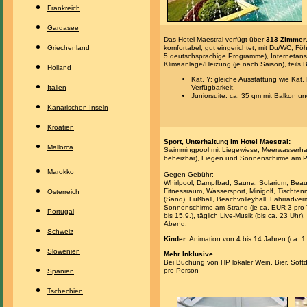
Frankreich
Gardasee
Das Hotel Maestral verfügt über
313 Zimmer
Griechenland
komfortabel, gut eingerichtet, mit Du/WC, Föh
5 deutschsprachige Programme), Internetansc
Klimaanlage/Heizung (je nach Saison), teils B
Holland
Kat. Y: gleiche Ausstattung wie Kat.
Italien
Verfügbarkeit.
Juniorsuite: ca. 35 qm mit Balkon un
Kanarischen Inseln
Kroatien
Sport, Unterhaltung im Hotel Maestral:
Mallorca
Swimmingpool mit Liegewiese, Meerwasserha
beheizbar), Liegen und Sonnenschirme am Poo
Marokko
Gegen Gebühr:
Whirlpool, Dampfbad, Sauna, Solarium, Bea
Fitnessraum, Wassersport, Minigolf, Tischtenn
Österreich
(Sand), Fußball, Beachvolleyball, Fahrradver
Sonnenschirme am Strand (je ca. EUR 3 pro T
Portugal
bis 15.9.), täglich Live-Musik (bis ca. 23 Uhr).
Abend.
Schweiz
Kinder:
Animation von 4 bis 14 Jahren (ca. 1.
Slowenien
Mehr Inklusive
Bei Buchung von HP lokaler Wein, Bier, Soft
pro Person
Spanien
Tschechien