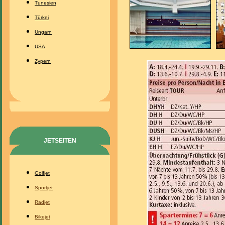
Tunesien
Türkei
Ungarn
USA
Zypern
JETSEITEN
Golfjet
Sportjet
Radjet
Bikejet