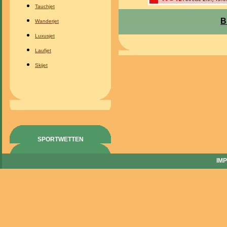
Tauchjet
B
Wanderjet
Luxusjet
Laufjet
Skijet
SPORTWETTEN
IM