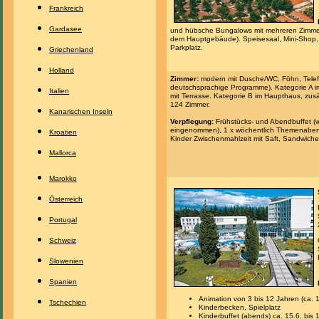
Frankreich
Gardasee
und hübsche Bungalows mit mehreren Zimmern 
dem Hauptgebäude). Speisesaal, Mini-Shop, B
Parkplatz.
Griechenland
Holland
Zimmer:
modern mit Dusche/WC, Föhn, Telefo
deutschsprachige Programme). Kategorie A i
Italien
mit Terrasse. Kategorie B im Haupthaus, zusä
124 Zimmer.
Kanarischen Inseln
Verpflegung:
Frühstücks- und Abendbuffet (w
eingenommen), 1 x wöchentlich Themenabend
Kroatien
Kinder Zwischenmahlzeit mit Saft, Sandwiche
Mallorca
Marokko
Österreich
Portugal
Schweiz
Slowenien
Spanien
Animation von 3 bis 12 Jahren (ca. 1
Tschechien
Kinderbecken, Spielplatz
Kinderbuffet (abends) ca. 15.6. bis 