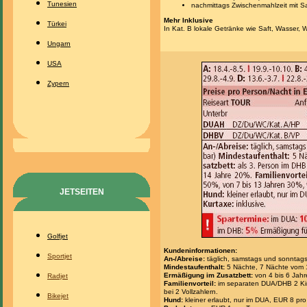
Tunesien
nachmittags Zwischenmahlzeit mit San
Mehr Inklusive
Türkei
In Kat. B lokale Getränke wie Saft, Wasser, 
Ungarn
USA
Zypern
JETSEITEN
Golfjet
Kundeninformationen:
Sportjet
An-/Abreise:
täglich, samstags und sonntags
Mindestaufenthalt:
5 Nächte, 7 Nächte vom 1
Ermäßigung im Zusatzbett:
von 4 bis 6 Jah
Radjet
Familienvorteil:
im separaten DUA/DHB 2 Ki
bei 2 Vollzahlern.
Bikejet
Hund:
kleiner erlaubt, nur im DUA, EUR 8 pro