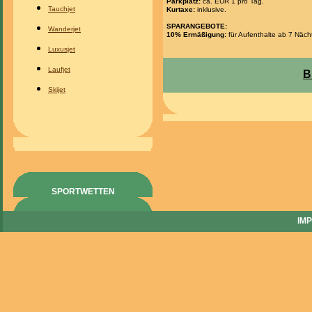
Parkplatz:
ca. EUR 1 pro Tag.
Tauchjet
Kurtaxe:
inklusive.
SPARANGEBOTE:
Wanderjet
10% Ermäßigung:
für Aufenthalte ab 7 Näch
Luxusjet
Laufjet
B
Skijet
SPORTWETTEN
IM