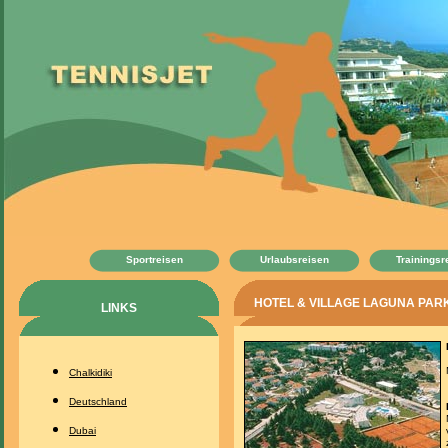
Sportreisen
Urlaubsreisen
Trainingsr
HOTEL & VILLAGE LAGUNA PARK /
LINKS
Chalkidiki
Deutschland
Dubai