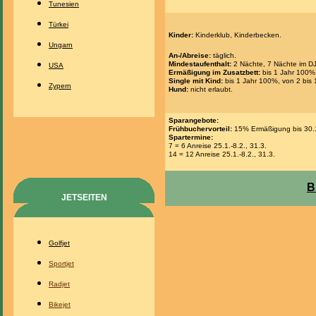
Tunesien
Türkei
Kinder:
Kinderklub, Kinderbecken.
Ungarn
An-/Abreise:
täglich.
Mindestaufenthalt:
2 Nächte, 7 Nächte im DJ
USA
Ermäßigung im Zusatzbett:
bis 1 Jahr 100%,
Single mit Kind:
bis 1 Jahr 100%, von 2 bis
Zypern
Hund:
nicht erlaubt.
Sparangebote:
Frühbuchervorteil:
15% Ermäßigung bis 30.1
Spartermine:
7 = 6 Anreise 25.1.-8.2., 31.3.
14 = 12 Anreise 25.1.-8.2., 31.3.
B
JETSEITEN
Golfjet
Sportjet
Radjet
Bikejet