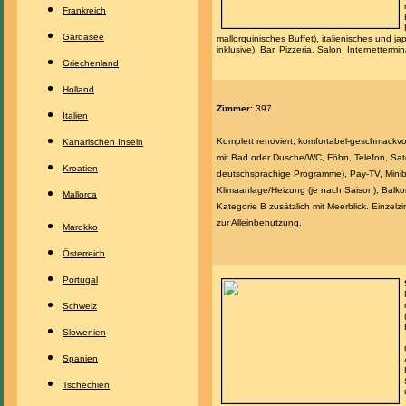
Frankreich
Gardasee
mallorquinisches Buffet), italienisches und 
inklusive), Bar, Pizzeria, Salon, Internettermin
Griechenland
Holland
Zimmer:
397
Italien
Komplett renoviert, komfortabel-geschmackvo
Kanarischen Inseln
mit Bad oder Dusche/WC, Föhn, Telefon, Satel
Kroatien
deutschsprachige Programme), Pay-TV, Miniba
Klimaanlage/Heizung (je nach Saison), Balkon
Mallorca
Kategorie B zusätzlich mit Meerblick. Einzel
zur Alleinbenutzung.
Marokko
Österreich
Portugal
Schweiz
Slowenien
Spanien
Tschechien