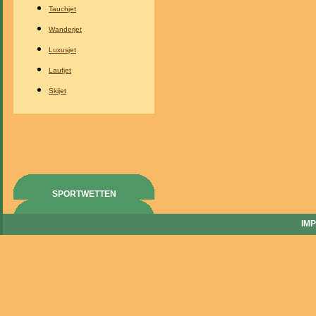
Tauchjet
Wanderjet
Luxusjet
Laufjet
Skijet
SPORTWETTEN
IM